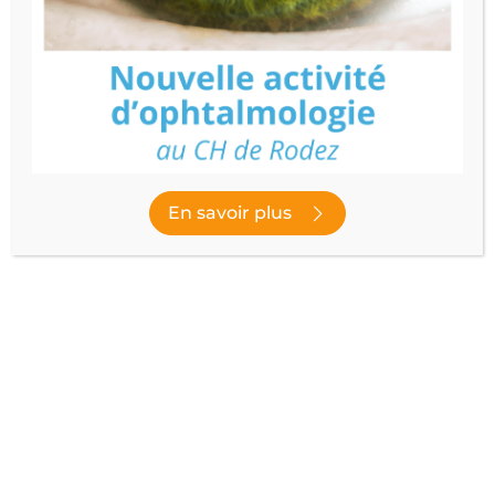
Nom
Filtrer
En savoir plus
ou afficher par ordre alphabétique
A
B
C
D
E
F
G
H
I
J
K
L
Réinitialiser
3 résultats
Dr ZETAREN Lamine
Spécialité :
Pneumologie