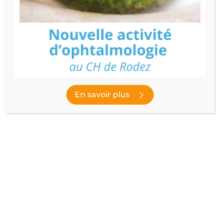
Toutes les spécialités
Filtrer
ou afficher par ordre alphabétique
A
B
C
D
E
F
G
H
I
J
K
L
En savoir plus
61 résultats
SAMU-SMUR
Le SAMU (Service d’Aide Médicale Urgente) est