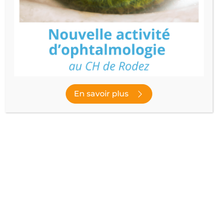
PÉDIATRIE – NÉONATOLOGIE
Prendre RDV
Découvrir le service
En savoir plus
Publié le
22 septembre 2023
- Dernière modification le
14 novembre
2023
NOUS SUIVRE
facebook
instagram
youtube
linked