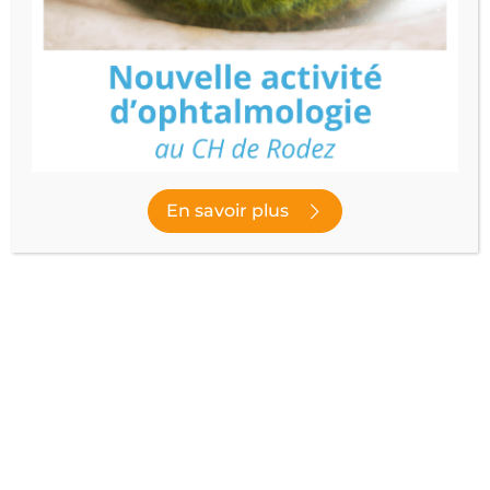
PÉDIATRIE – NÉONATOLOGIE
Prendre RDV
Découvrir le service
En savoir plus
Publié le
22 septembre 2023
- Dernière modification le
10 février
2026
NOUS SUIVRE
facebook
instagram
youtube
linked