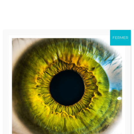
Accéder au contenu
Accéder au menu
Recherc
Accessib
Dr PICARD Marianne
FERMER
Spécialités :
Néphropédiatrie
Pédiatrie
Partager sur
Partager 
Envoy
Accueil
Annuaire des praticiens
Imp
En
Établissements :
Centre hospitalier de Rodez, Centre
hospitalier de Decazeville