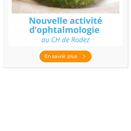
MATERNITÉ
Prendre RDV
Découvrir le service
En savoir plus
Publié le
22 septembre 2023
- Dernière modification le
14 novembre
2023
NOUS SUIVRE
facebook
instagram
youtube
linked