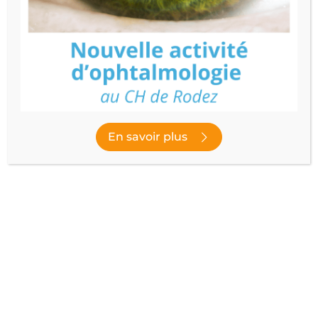
RHUMATOLOGIE – MALADIES
SYSTÉMIQUES
CHEF DE SERVICE
Prendre RDV
Découvrir le service
En savoir plus
Publié le
22 septembre 2023
- Dernière modification le
10 février
2026
NOUS SUIVRE
facebook
instagram
youtube
linked