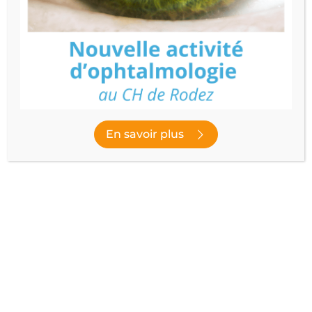
PHARMACIE
Découvrir le service
Publié le
22 septembre 2023
- Dernière modification le
14 novembre
2023
En savoir plus
NOUS SUIVRE
facebook
instagram
youtube
linked