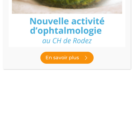
ADDICTOLOGIE
Prendre RDV
Découvrir le service
En savoir plus
Publié le
30 novembre 2023
- Dernière modification le
10 février
2026
NOUS SUIVRE
facebook
instagram
youtube
linked