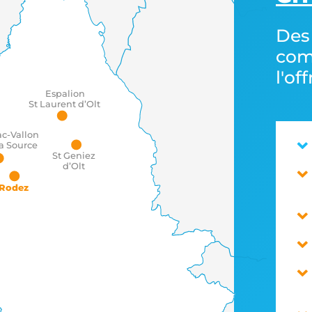
 du Rouergue
Des
com
l'of
Espalion
St Laurent d’Olt
ac-Vallon
la Source
St Geniez
d’Olt
Rodez