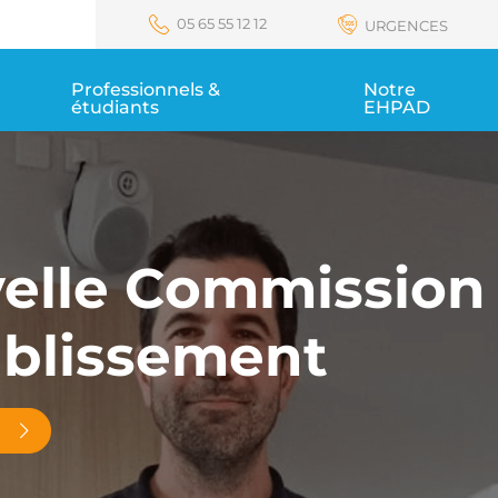
r de Rodez
05 65 55 12 12
URGENCES
Professionnels & 
Notre 
étudiants
EHPAD
elle Commission
ablissement