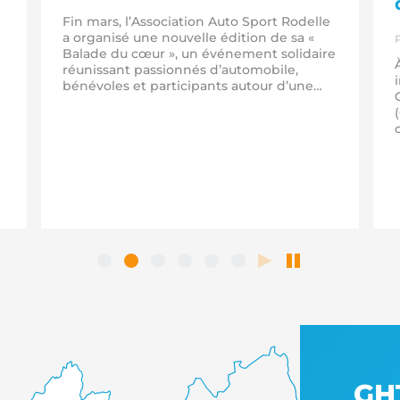
Fin mars, l’Association Auto Sport Rodelle
a organisé une nouvelle édition de sa «
P
Balade du cœur », un événement solidaire
réunissant passionnés d’automobile,
bénévoles et participants autour d’une
même volonté : partager un moment
convivial tout en soutenant une belle
cause. Grâce à la mobilisation des
participants et à la générosité des
donateurs, un…
x
GH