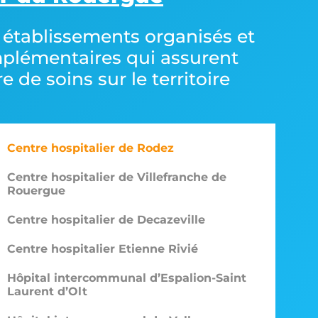
 établissements organisés et
plémentaires qui assurent
fre de soins sur le territoire
Centre hospitalier de Rodez
Centre hospitalier de Villefranche de
Rouergue
Centre hospitalier de Decazeville
Centre hospitalier Etienne Rivié
Hôpital intercommunal d’Espalion-Saint
Laurent d’Olt