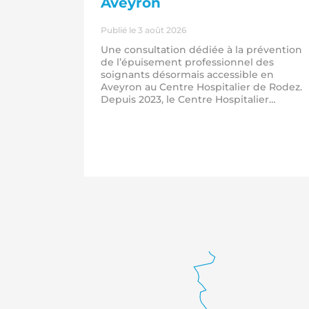
Aveyron
Publié le 3 août 2026
-Saint
Une consultation dédiée à la prévention
de l’épuisement professionnel des
soignants désormais accessible en
Aveyron au Centre Hospitalier de Rodez.
Depuis 2023, le Centre Hospitalier
S) vient de
Universitaire de Toulouse propose une
ification
consultation dédiée à la prévention de
irection
l’épuisement professionnel des
s de Rodez,
professionnels de santé, en complément
, de Saint-
des dispositifs existants, notamment ceu
ue de la
proposés par la médecine du travail.…
 Avec des
 pour les