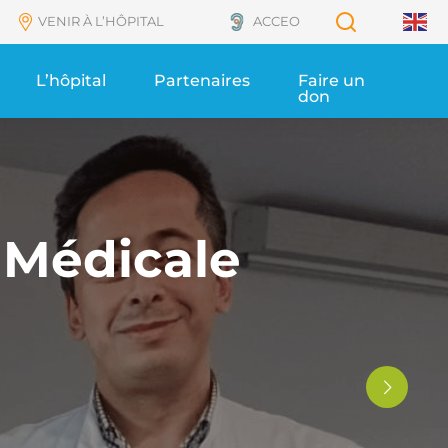
Recherch
VENIR À L’HÔPITAL
ACCEO
Accessi
L’hôpital
Partenaires
Faire un 
don
 Médicale
Suivant