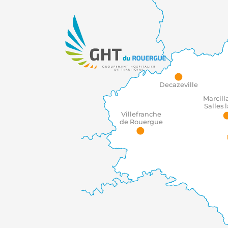
Le Groupement hospitalier de territoire
Decazeville
Marcill
Salles 
Villefranche
de Rouergue