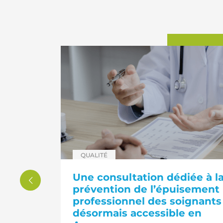
Catégorie :
QUALITÉ
rection
Une consultation dédiée à l
Précédent
r la
prévention de l’épuisement
professionnel des soignants
désormais accessible en