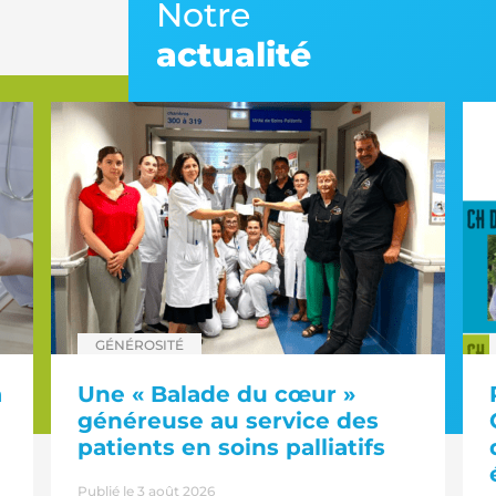
Notre
actualité
Catégorie :
GÉNÉROSITÉ
a
Une « Balade du cœur »
généreuse au service des
patients en soins palliatifs
Publié le 3 août 2026