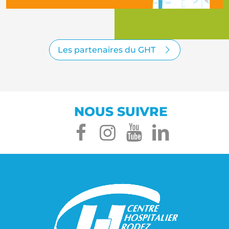
Le Groupement hospitalier de territoire du Rouergue
Les partenaires du GHT
NOUS SUIVRE
facebook
instagram
youtube
linked