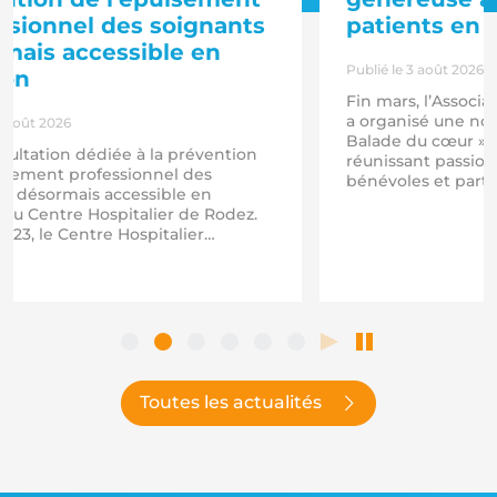
ssionnel des soignants
patients en s
mais accessible en
Publié le 3 août 2026
ron
Fin mars, l’Associa
a organisé une nou
3 août 2026
Balade du cœur »,
ultation dédiée à la prévention
réunissant passion
uisement professionnel des
bénévoles et parti
ts désormais accessible en
même volonté : p
au Centre Hospitalier de Rodez.
convivial tout en 
023, le Centre Hospitalier
cause. Grâce à la m
itaire de Toulouse propose une
participants et à l
tion dédiée à la prévention de
donateurs, un…
ement professionnel des
ionnels de santé, en complément
ositifs existants, notamment ceux
 par la médecine du travail.…
Toutes les actualités