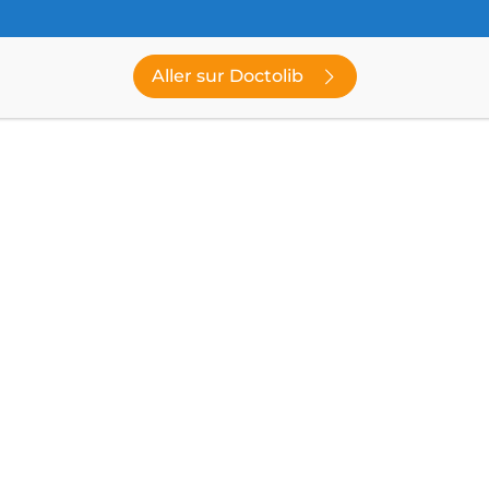
Dr FERRIER Marine
Aller sur Doctolib
Spécialités :
Imagerie médicale
En savoir plus
Dr MARSON Frédéric
Spécialités :
Imagerie médicale
Radiologie
En savoir plus