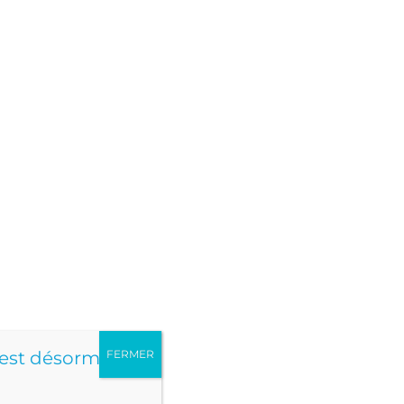
Notre plateau technique
atique
core
IMM)
urer
 est désormais
FERMER