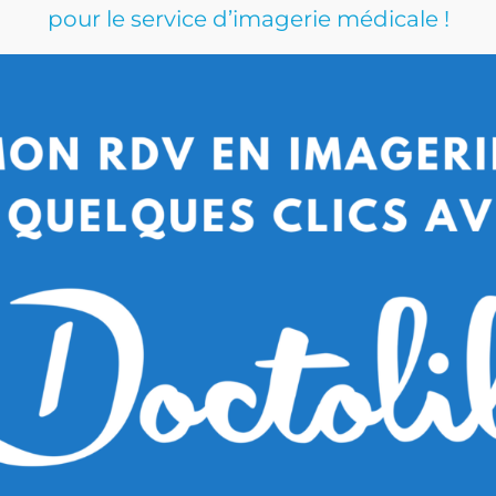
pour le service d’imagerie médicale !
 gestion des risques, assure la prise en charge des patients, a
rotection.
Dr BOZHKOV Ventsislav
Spécialités :
Imagerie médicale
En savoir plus