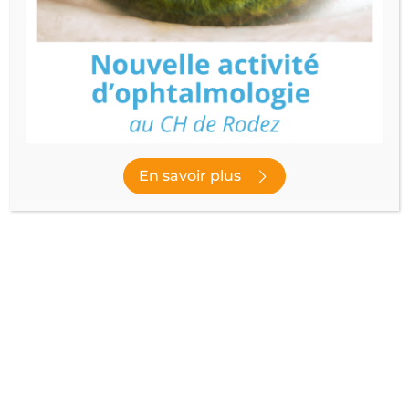
Afin d’évaluer la qualité de nos formations dispensées,
les apprenants sont régulièrement interrogés via des
questionnaires en ligne avec l’outil “Enquetefacile” :
En savoir plus
Publié le
22 décembre 2023
- Dernière modification le
7 janvier 2025
NOUS SUIVRE
facebook
instagram
youtube
linked